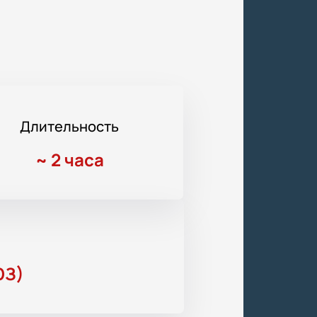
Длительность
~
2 часа
ЮЗ)