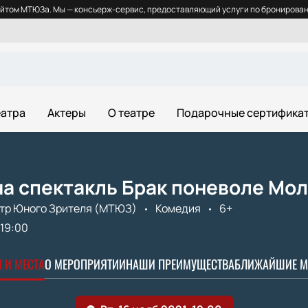
йтом МТЮЗа. Мы — консьерж-сервис, предоставляющий услуги по бронировани
еатра
Актеры
О театре
Подарочные сертифика
а спектакль Брак поневоле Мол
тр Юного Зрителя (МТЮЗ)
Комедия
6+
19:00
 И МЕСТА
О МЕРОПРИЯТИИ
НАШИ ПРЕИМУЩЕСТВА
БЛИЖАЙШИЕ М