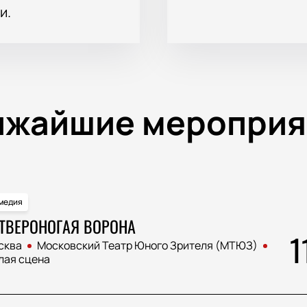
и.
ижайшие мероприя
медия
ТВЕРОНОГАЯ ВОРОНА
1
сква
Московский Театр Юного Зрителя (МТЮЗ)
лая сцена