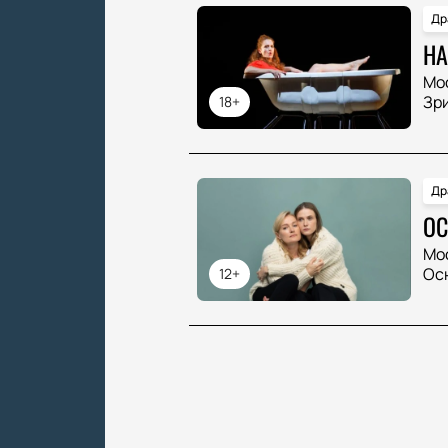
Др
НА
Мо
Зр
18+
Др
ОС
Мо
Ос
12+