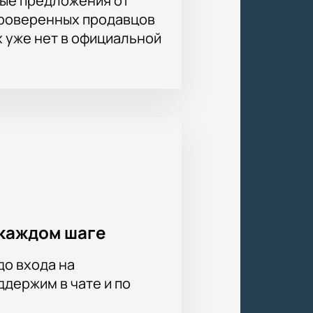
ые предложения от
проверенных продавцов
х уже нет в официальной
каждом шаге
до входа на
держим в чате и по