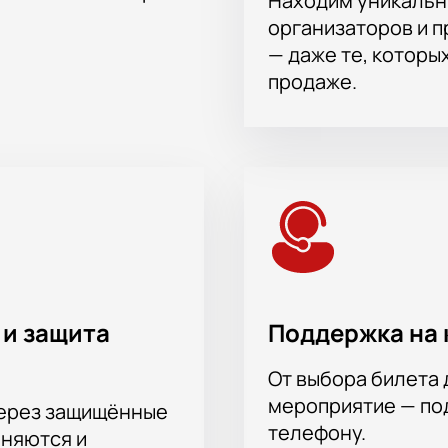
Находим уникальн
организаторов и 
— даже те, которы
продаже.
 и защита
Поддержка на 
От выбора билета 
мероприятие — под
через защищённые
телефону.
аняются и