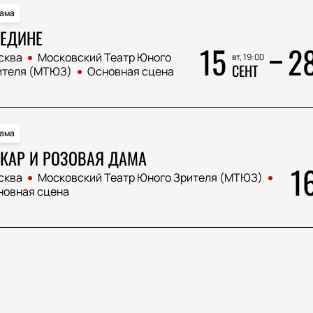
ама
ЕДИНЕ
15
2
сква
Московский Театр Юного
вт, 19:00
СЕНТ
ителя (МТЮЗ)
Основная сцена
ама
КАР И РОЗОВАЯ ДАМА
1
сква
Московский Театр Юного Зрителя (МТЮЗ)
новная сцена