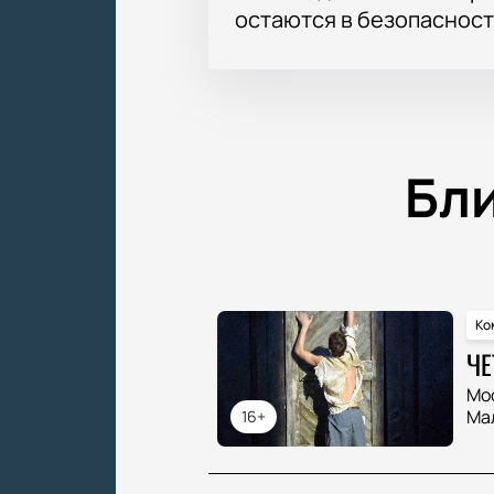
остаются в безопасност
Бл
Ко
ЧЕ
Мо
Ма
16+