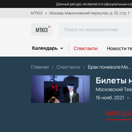
Данный ресурс не является официальным са
МТЮЗ
Москва, Мамоновский переулок, д. 10, стр. 1
МТЮЗ
Спектакли
Новости т
Календарь
Главная
Спектакли
Брак поневоле Мо...
Билеты н
Московский Теа
16 нояб. 2021
ВЫБОР ДАТЫ