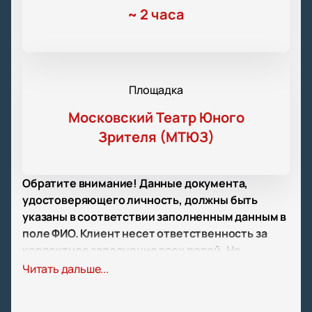
~
2 часа
Площадка
Московский Театр Юного
Зрителя (МТЮЗ)
Обратите внимание! Данные документа,
удостоверяющего личность, должны быть
указаны в соответствии заполненным данным в
поле ФИО. Клиент несет ответственность за
корректное заполнение всех полей. Не
забудьте взять документ с собой!
Читать дальше...
Обратите внимание, возможна смена актёрского