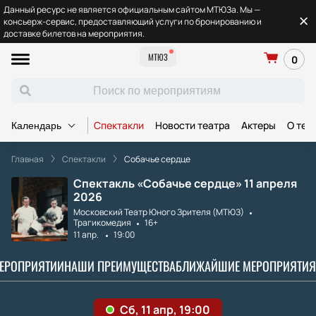
Данный ресурс не является официальным сайтом МТЮЗа. Мы —
консьерж-сервис, предоставляющий услуги по бронированию и
доставке билетов на мероприятия.
МТЮЗ
0
Спектакли
Новости театра
Актеры
О теа
Календарь
Главная
Спектакли
Собачье сердце
Спектакль «Собачье сердце» 11 апреля
2026
Московский Театр Юного Зрителя (МТЮЗ)
Трагикомедия
16+
11 апр.
19:00
МЕРОПРИЯТИИ
НАШИ ПРЕИМУЩЕСТВА
БЛИЖАЙШИЕ МЕРОПРИЯТИЯ