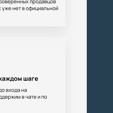
проверенных продавцов
х уже нет в официальной
 оплатите заказ онлайн. Итоговая
каждом шаге
до входа на
держим в чате и по