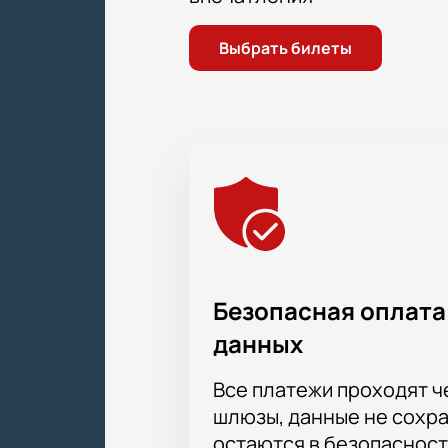
Как приобрести билеты на
Выбрать билеты
Билеты на спектакль «Коллекци
стоимость зависит от выбранной п
Преимущества: быстрый выбо
Бронирование: выберите пози
Цена: уточняйте стоимость н
VIP-зоны: доступны для госте
Безопасная оплата
данных
Все платежи проходят 
шлюзы, данные не сохр
остаются в безопасност