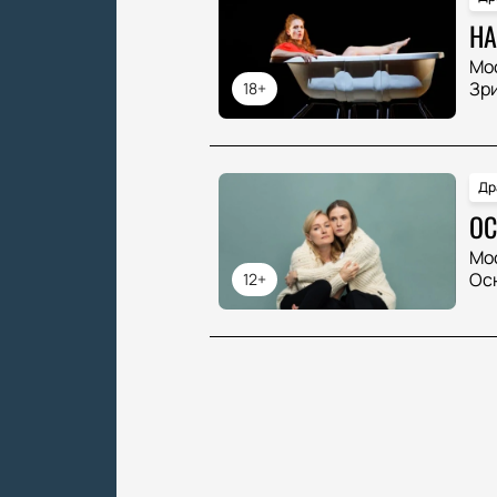
НА
Мо
Зр
18+
Др
ОС
Мо
Ос
12+