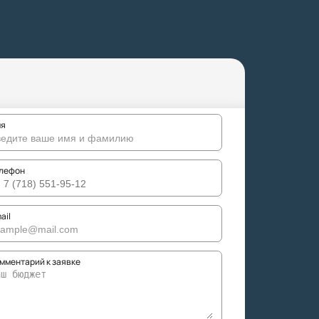
я
лефон
ail
мментарий к заявке