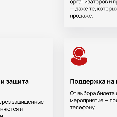
организаторов и 
 спектакль «Коллекционер» онлайн
— даже те, которы
онер»
доступны на сайте. Выберите места через схему зала,
продаже.
озиции. Заказ возможен по телефону через специалиста.
р мест, электронная оплата.
ции на схеме зала.
а сайте.
й.
 и защита
Поддержка на 
От выбора билета 
мероприятие — под
через защищённые
телефону.
аняются и
и.