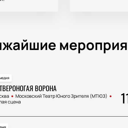
ижайшие мероприя
медия
ТВЕРОНОГАЯ ВОРОНА
1
сква
Московский Театр Юного Зрителя (МТЮЗ)
лая сцена
ама