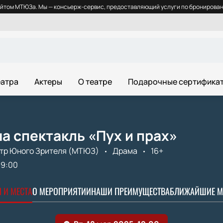
йтом МТЮЗа. Мы — консьерж-сервис, предоставляющий услуги по бронировани
еатра
Актеры
О театре
Подарочные сертифика
а спектакль «Пух и прах»
тр Юного Зрителя (МТЮЗ)
Драма
16+
19:00
 И МЕСТА
О МЕРОПРИЯТИИ
НАШИ ПРЕИМУЩЕСТВА
БЛИЖАЙШИЕ М