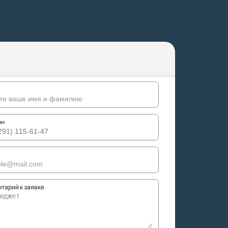
он
тарий к заявке