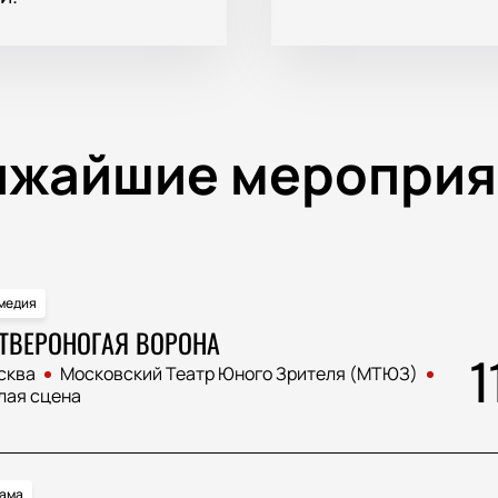
ижайшие мероприя
медия
ТВЕРОНОГАЯ ВОРОНА
1
сква
Московский Театр Юного Зрителя (МТЮЗ)
лая сцена
ама