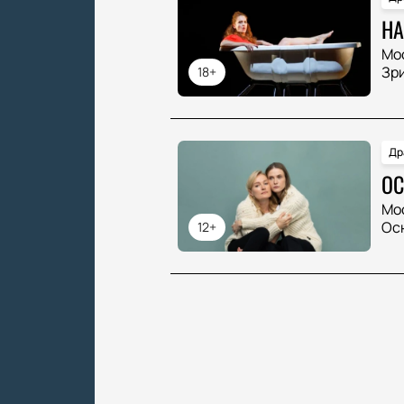
НА
Мо
Зр
18+
Др
ОС
Мо
Ос
12+