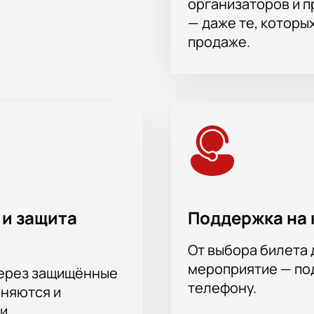
организаторов и 
— даже те, которы
продаже.
 и защита
Поддержка на 
От выбора билета 
мероприятие — под
через защищённые
телефону.
аняются и
и.