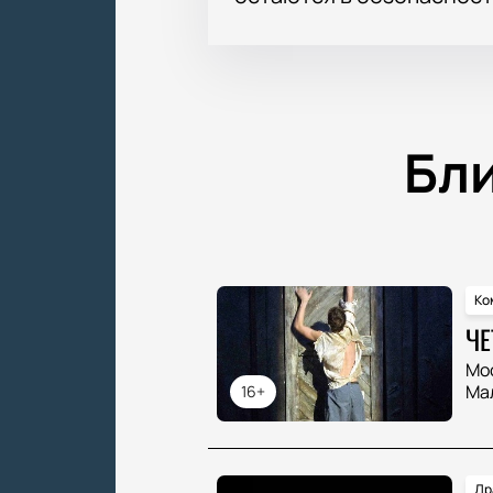
Бл
Ко
ЧЕ
Мо
Ма
16+
Др