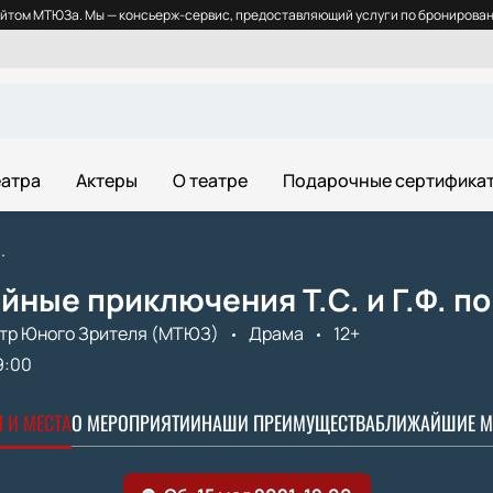
йтом МТЮЗа. Мы — консьерж-сервис, предоставляющий услуги по бронировани
еатра
Актеры
О театре
Подарочные сертифика
.
ные приключения Т.С. и Г.Ф. п
тр Юного Зрителя (МТЮЗ)
Драма
12+
9:00
 И МЕСТА
О МЕРОПРИЯТИИ
НАШИ ПРЕИМУЩЕСТВА
БЛИЖАЙШИЕ М