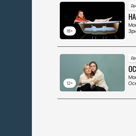
Др
НА
Мо
Зр
18+
Др
ОС
Мо
Ос
12+