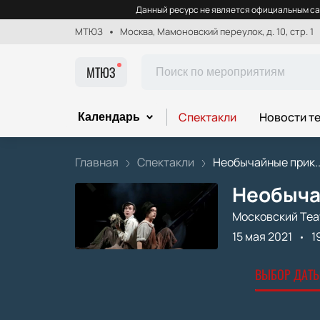
Данный ресурс не является официальным са
МТЮЗ
Москва, Мамоновский переулок, д. 10, стр. 1
МТЮЗ
Спектакли
Новости т
Календарь
Главная
Спектакли
Необычайные прик..
Необычай
Московский Теа
15 мая 2021
1
ВЫБОР ДАТЫ