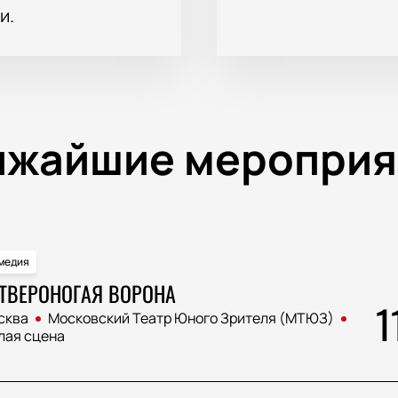
и.
ижайшие мероприя
медия
ТВЕРОНОГАЯ ВОРОНА
1
сква
Московский Театр Юного Зрителя (МТЮЗ)
лая сцена