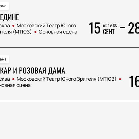
ама
ЕДИНЕ
15
2
сква
Московский Театр Юного
вт, 19:00
СЕНТ
ителя (МТЮЗ)
Основная сцена
ама
КАР И РОЗОВАЯ ДАМА
1
сква
Московский Театр Юного Зрителя (МТЮЗ)
новная сцена