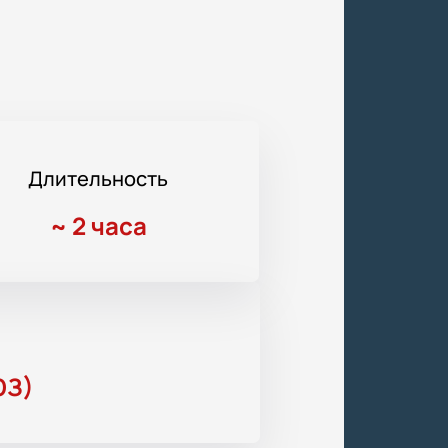
Длительность
~
2 часа
ЮЗ)