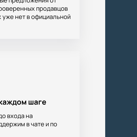
ые предложения от
проверенных продавцов
х уже нет в официальной
каждом шаге
до входа на
держим в чате и по