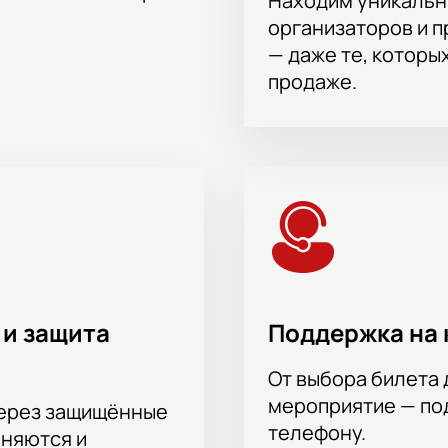
Находим уникальн
организаторов и 
— даже те, которы
продаже.
 и защита
Поддержка на 
От выбора билета 
мероприятие — под
через защищённые
телефону.
аняются и