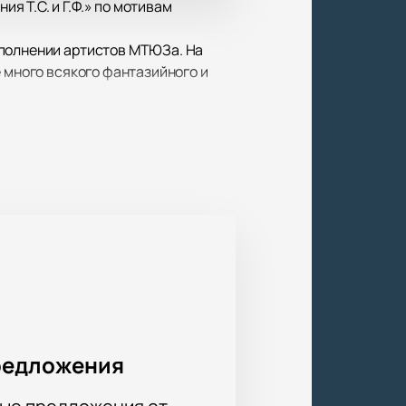
 Т.С. и Г.Ф.» по мотивам
сполнении артистов МТЮЗа. На
 много всякого фантазийного и
роки послушания и озорства,
 так задорно и весело приключения
ечным и теплым, струящимся через
редложения