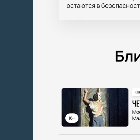
остаются в безопасност
Бл
Ко
ЧЕ
Мо
Ма
16+