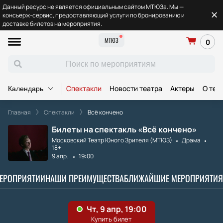
Данный ресурс не является официальным сайтом МТЮЗа. Мы —
консьерж-сервис, предоставляющий услуги по бронированию и
доставке билетов на мероприятия.
МТЮЗ
0
Спектакли
Новости театра
Актеры
О теа
Календарь
Главная
Спектакли
Всё кончено
Билеты на спектакль «Всё кончено»
Московский Театр Юного Зрителя (МТЮЗ)
Драма
18+
9 апр.
19:00
МЕРОПРИЯТИИ
НАШИ ПРЕИМУЩЕСТВА
БЛИЖАЙШИЕ МЕРОПРИЯТИЯ