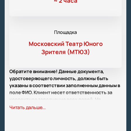
~
2 часа
Площадка
Московский Театр Юного
Зрителя (МТЮЗ)
Обратите внимание! Данные документа,
удостоверяющего личность, должны быть
указаны в соответствии заполненным данным в
поле ФИО. Клиент несет ответственность за
корректное заполнение всех полей. Не
забудьте взять документ с собой!
Читать дальше...
Обратите внимание, возможна смена актёрского
состава.