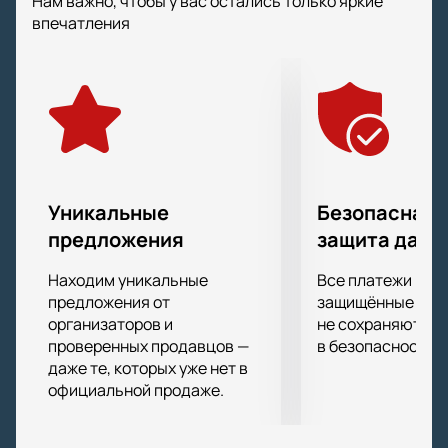
Нам важно, чтобы у вас остались только яркие
художественного оформления.
впечатления
Захватывающий живой сюжет, легкий слог,
неожиданные сюжетные повороты заставят вас
пристально следить за развитием событий,
позабыв обо всем на свете.
Работу режиссера и актерской труппы высоко
оценили многие театральные критики и эксперты.
Не упустите возможности составить о "Каренине"
собственное мнение!
Уникальные
Безопасная 
предложения
защита данн
Находим уникальные
Все платежи про
предложения от
защищённые шлю
организаторов и
не сохраняются 
проверенных продавцов —
в безопасности.
даже те, которых уже нет в
официальной продаже.