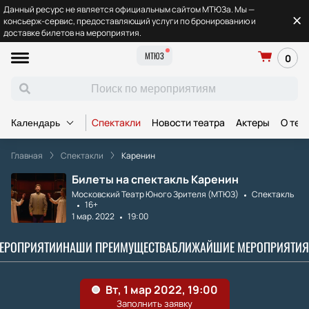
Данный ресурс не является официальным сайтом МТЮЗа. Мы —
консьерж-сервис, предоставляющий услуги по бронированию и
доставке билетов на мероприятия.
МТЮЗ
0
Спектакли
Новости театра
Актеры
О теа
Календарь
Главная
Спектакли
Каренин
Билеты на спектакль Каренин
Московский Театр Юного Зрителя (МТЮЗ)
Спектакль
16+
1 мар. 2022
19:00
МЕРОПРИЯТИИ
НАШИ ПРЕИМУЩЕСТВА
БЛИЖАЙШИЕ МЕРОПРИЯТИЯ