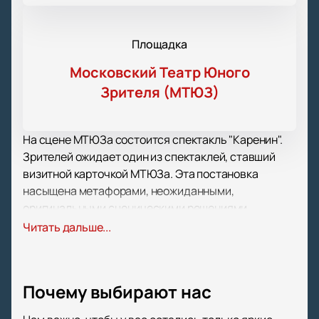
Площадка
Московский Театр Юного
Зрителя (МТЮЗ)
На сцене МТЮЗа состоится спектакль "Каренин".
Зрителей ожидает один из спектаклей, ставший
визитной карточкой МТЮЗа. Эта постановка
насыщена метафорами, неожиданными,
оригинальными сценическими решениями,
красотой, уверенностью, превосходной подачей
Читать дальше...
сюжета.
Актерская игра, великолепные костюмы,
интересные декорации, игра света и тени – все это
Почему выбирают нас
позволяет с уверенностью назвать спектакль
образцом произведения с высочайшим уровнем