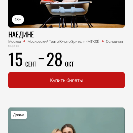
18+
НАЕДИНЕ
Москва
Московский Театр Юного Зрителя (МТЮЗ)
Основная
сцена
15
28
СЕНТ
ОКТ
Купить билеты
Драма