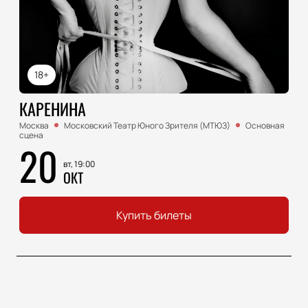
18+
КАРЕНИНА
Москва
Московский Театр Юного Зрителя (МТЮЗ)
Основная
сцена
20
вт, 19:00
ОКТ
Купить билеты