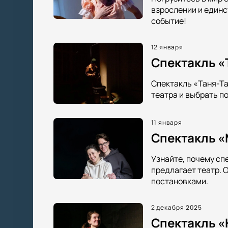
взрослении и единс
событие!
12 января
Спектакль «
Спектакль «Таня-Та
театра и выбрать п
11 января
Спектакль «
Узнайте, почему сп
предлагает театр. 
постановками.
2 декабря 2025
Спектакль «