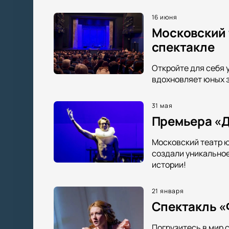
16 июня
Московский 
спектакле
Откройте для себя 
вдохновляет юных з
31 мая
Премьера «Д
Московский театр ю
создали уникальное
истории!
21 января
Спектакль «
Погрузитесь в мир 