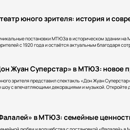
театр юного зрителя: история и совр
уникальные постановки МТЮЗа в историческом здании на М
рителей с 1920 года и остаётся актуальным благодаря со
он Жуан Суперстар» в МТЮЗ: новое 
ного зрителя представил спектакль «Дон Жуан Суперстар
 шоу с впечатляющими декорациями и музыкой. Откройте д
Фалалей» в МТЮЗ: семейные ценности
семейной любви и волшебства с постановкой «Фалалей» в М