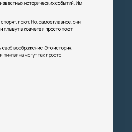
х известных исторических событий. Им
порят, поют. Но, самое главное, они
и плывут в ковчеге и просто поют
ь своё воображение. Это история,
и пингвина могут так просто