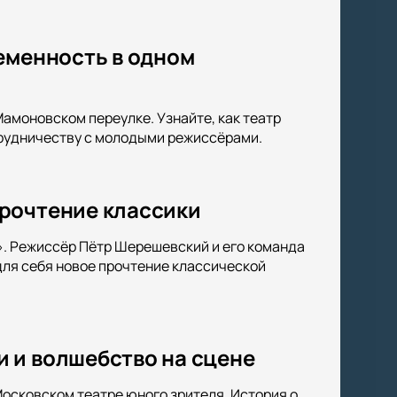
еменность в одном
амоновском переулке. Узнайте, как театр
трудничеству с молодыми режиссёрами.
прочтение классики
». Режиссёр Пётр Шерешевский и его команда
ля себя новое прочтение классической
 и волшебство на сцене
осковском театре юного зрителя. История о