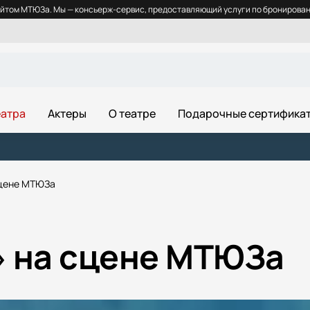
йтом МТЮЗа. Мы — консьерж-сервис, предоставляющий услуги по бронировани
еатра
Актеры
О театре
Подарочные сертифика
сцене МТЮЗа
 на сцене МТЮЗа