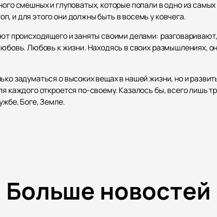
много смешных и глуповатых, которые попали в одно из самы
, и для этого они должны быть в восемь у ковчега.
ают происходящего и заняты своими делами: разговаривают, с
любовь. Любовь к жизни. Находясь в своих размышлениях, он
ько задуматься о высоких вещах в нашей жизни, но и развит
ля каждого откроется по-своему. Казалось бы, всего лишь тр
ужбе, Боге, Земле.
Больше новостей