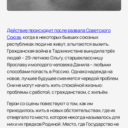
Действие происходит после развала Советского
Союза
, когда в некоторых бывших союзных
республиках люди не живут, а пытаются выжить.
Гражданская война в Таджикистане вынудила трёх
людей – 29-летнюю Ольгу, старшеклассницу
Ярославу и молодого человека Данила – любыми
способами попасть в Россию. Однако надежда на
новое, лучшее будущее сменяется чередой проблем.
Они не могут начать жить спокойной жизнью:
проблемы с работой, с гражданством, с жильём.
Герои со сцены повествуют о том, как им
приходилось жить в новых обстоятельствах, где их
отвергало то место, которое некогда называлось для
них и их предков Родиной. Место, где Государство не