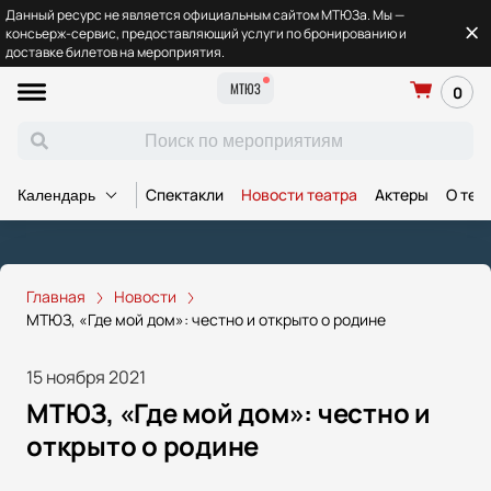
Данный ресурс не является официальным сайтом МТЮЗа. Мы —
консьерж-сервис, предоставляющий услуги по бронированию и
доставке билетов на мероприятия.
МТЮЗ
0
Спектакли
Новости театра
Актеры
О теа
Календарь
Главная
Новости
МТЮЗ, «Где мой дом»: честно и открыто о родине
15 ноября 2021
МТЮЗ, «Где мой дом»: честно и
открыто о родине