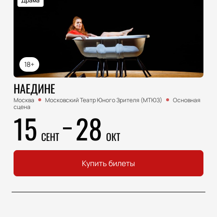
Драма
18+
НАЕДИНЕ
Москва
Московский Театр Юного Зрителя (МТЮЗ)
Основная
сцена
15
28
СЕНТ
ОКТ
Купить билеты