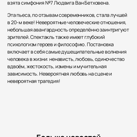
взята симфония №7 Людвига Ван Бетховена.
Эта пьеса, по отзывам современников, стала лучшей
в 20-м веке! Невероятные человеческие отношения,
небольшая авангардность определённо заинтригуют
зрителей. Спектакль также имеет глубокий
психологизм героев и философию. Постановка
включает в себя самые душещипательные волнения
человека в жизни: ненависть, любовь, одиночество
вдвоём, жестокость, измены и мучительная
зависимость. Невероятная любовь на сцене и
невероятная трагедия!