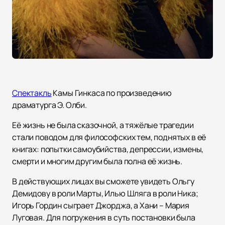
Спектакль
Камы Гинкаса по произведению
драматурга Э. Олби.
Её жизнь не была сказочной, а тяжёлые трагедии
стали поводом для философских тем, поднятых в её
книгах: попытки самоубийства, депрессии, измены,
смерти и многим другим была полна её жизнь.
В действующих лицах вы сможете увидеть Ольгу
Демидову в роли Марты, Илью Шляга в роли Ника;
Игорь Гордин сыграет Джорджа, а Хани – Мария
Луговая. Для погружения в суть постановки была