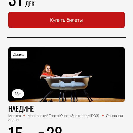
ДЕК
Купить билеты
Драма
18+
НАЕДИНЕ
Москва
Московский Театр Юного Зрителя (МТЮЗ)
Основная
сцена
15
28