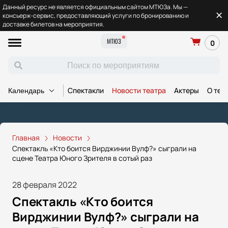
Данный ресурс не является официальным сайтом МТЮЗа. Мы —
консьерж-сервис, предоставляющий услуги по бронированию и
доставке билетов на мероприятия.
МТЮЗ
0
Спектакли
Новости театра
Актеры
О теа
Календарь
Главная
Новости
Спектакль «Кто боится Вирджинии Вулф?» сыграли на
сцене Театра Юного Зрителя в сотый раз
28 февраля 2022
Спектакль «Кто боится
Вирджинии Вулф?» сыграли на