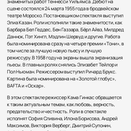
знаменитых работ Теннесси Уильямса. Дебют на
сцене состоялся 24 марта 1955 года в бродвейском
театре Мороско. Постановщиком спектакля выступил
Элиа Казан. Роли исполняли такие знаменитости, как
Барбара Бел Геддес, Бен Газзара, Бёрл Айвз, Милдред
Даннок, Пэт Хингл, Мэдлин Шервуд и другие. Работа
была номинирована сразу на четыре премии «Тони», в
том числе за лучшую новую пьесу и лучшую
режиссуру. В 1958 году на экраны вышла экранизация
пьесы. В главных ролях снялись Элизабет Тейлор и
Пол Ньюман. Режиссером выступил Ричард Брукс.
Картина была номинирована на «Золотой глобус»,
BAFTA и «Оскар».
В этом спектакле режиссер Кама Гинкас обращается
к таким актуальным темам, как любовь, верность,
предательство и честность. Роли в спектакле
исполнят София Сливина, Илона Борисова, Андрей
Максимов, Виктория Верберг, Дмитрий Супонин,