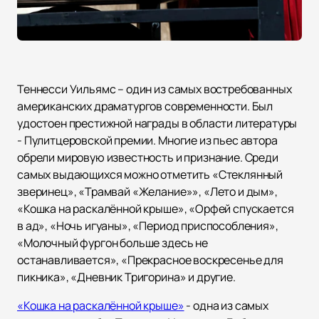
Теннесси Уильямс – один из самых востребованных
американских драматургов современности. Был
удостоен престижной награды в области литературы
- Пулитцеровской премии. Многие из пьес автора
обрели мировую известность и признание. Среди
самых выдающихся можно отметить «Стеклянный
зверинец», «Трамвай «Желание»», «Лето и дым»,
«Кошка на раскалённой крыше», «Орфей спускается
в ад», «Ночь игуаны», «Период приспособления»,
«Молочный фургон больше здесь не
останавливается», «Прекрасное воскресенье для
пикника», «Дневник Тригорина» и другие.
«Кошка на раскалённой крыше»
- одна из самых