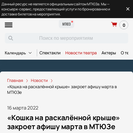
Данный ресурс не является официальным сайтом МТЮЗа. Мы —
консьерж-сервис, предоставляющий услуги по бронированию и
доставке билетов на мероприятия.
МТЮЗ
0
Спектакли
Новости театра
Актеры
О теа
Календарь
Главная
Новости
«Кошка на раскалённой крыше» закроет афишу марта в
МТЮЗе
16 марта 2022
«Кошка на раскалённой крыше»
закроет афишу марта в МТЮЗе