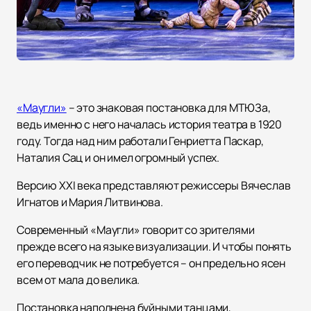
«Маугли»
– это знаковая постановка для МТЮЗа,
ведь именно с него началась история театра в 1920
году. Тогда над ним работали Генриетта Паскар,
Наталия Сац и он имел огромный успех.
Версию XXI века представляют режиссеры Вячеслав
Игнатов и Мария Литвинова.
Современный «Маугли» говорит со зрителями
прежде всего на языке визуализации. И чтобы понять
его переводчик не потребуется – он предельно ясен
всем от мала до велика.
Постановка наполнена буйными танцами,