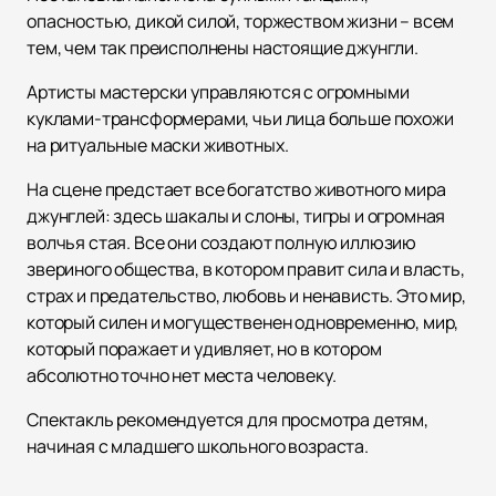
опасностью, дикой силой, торжеством жизни – всем
тем, чем так преисполнены настоящие джунгли.
Артисты мастерски управляются с огромными
куклами-трансформерами, чьи лица больше похожи
на ритуальные маски животных.
На сцене предстает все богатство животного мира
джунглей: здесь шакалы и слоны, тигры и огромная
волчья стая. Все они создают полную иллюзию
звериного общества, в котором правит сила и власть,
страх и предательство, любовь и ненависть. Это мир,
который силен и могущественен одновременно, мир,
который поражает и удивляет, но в котором
абсолютно точно нет места человеку.
Спектакль рекомендуется для просмотра детям,
начиная с младшего школьного возраста.