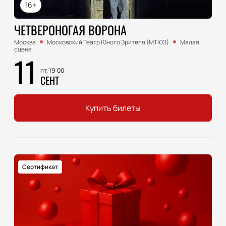
16+
ЧЕТВЕРОНОГАЯ ВОРОНА
Москва
Московский Театр Юного Зрителя (МТЮЗ)
Малая
сцена
11
пт, 19:00
СЕНТ
Купить билеты
Сертификат