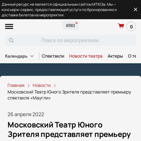
Данный ресурс не является официальным сайтом МТЮЗа. Мы —
консьерж-сервис, предоставляющий услуги по бронированию и
доставке билетов на мероприятия.
МТЮЗ
0
Спектакли
Новости театра
Актеры
О теа
Календарь
Главная
Новости
Московский Театр Юного Зрителя представляет премьеру
спектакля «Маугли»
26 апреля 2022
Московский Театр Юного
Зрителя представляет премьеру