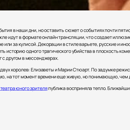
ытия в наши дни, но оставить сюжет о событиях почти пят
кле идут в формате онлайн трансляции, что создает иллюзи
не или за кулисой. Декорации в стиле варьете, русские и и
ть историю одного трагического убийства в плоскость ком
 с другом в мессенджерах.
двух королев: Елизаветы и Марии Стюарт. По задумке режис
ю, на тот момент времени еще живую, но понимающую, чем д
театра юного зрителя
публика восприняла тепло. Ближайшие