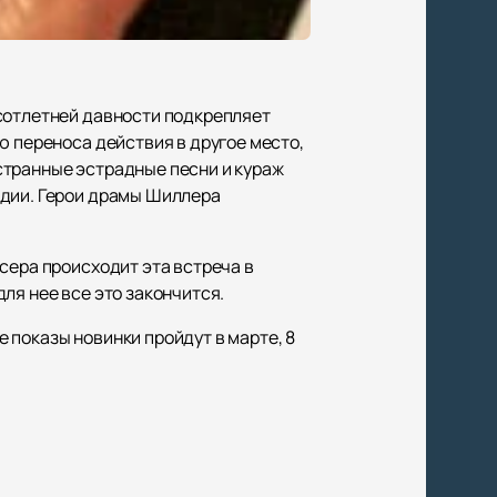
исотлетней давности подкрепляет
ю переноса действия в другое место,
ностранные эстрадные песни и кураж
едии. Герои драмы Шиллера
сера происходит эта встреча в
ля нее все это закончится.
 показы новинки пройдут в марте, 8