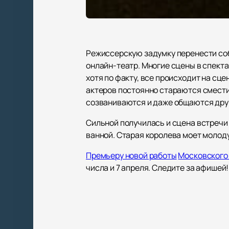
Режиссерскую задумку перенести соб
онлайн-театр. Многие сцены в спекта
хотя по факту, все происходит на сце
актеров постоянно стараются смести
созваниваются и даже общаются друг
Сильной получилась и сцена встречи 
ванной. Старая королева моет молоду
Премьеру новой работы
Московского 
числа и 7 апреля. Следите за афишей!