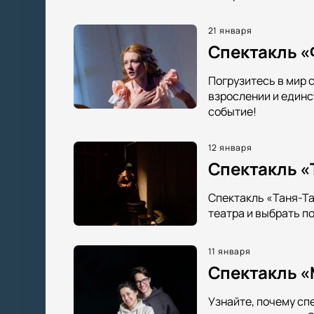
21 января
Спектакль «
Погрузитесь в мир 
взрослении и единс
событие!
12 января
Спектакль «
Спектакль «Таня-Та
театра и выбрать п
11 января
Спектакль «
Узнайте, почему сп