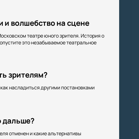
 и волшебство на сцене
осковском театре юного зрителя. История о
ропустите это незабываемое театральное
ть зрителям?
, как насладиться другими постановками
о дальше?
еля отменен и какие альтернативы