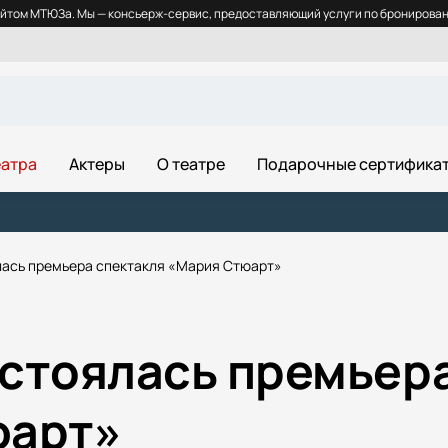
йтом МТЮЗа. Мы — консьерж-сервис, предоставляющий услуги по бронировани
еатра
Актеры
О театре
Подарочные сертифика
ась премьера спектакля «Мария Стюарт»
стоялась премьера
юарт»