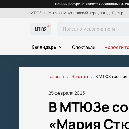
Данный ресурс не является официальным са
МТЮЗ
Москва, Мамоновский переулок, д. 10, стр. 1
МТЮЗ
Спектакли
Новости т
Календарь
Главная
Новости
В МТЮЗе состоял
25 февраля 2023
В МТЮЗе со
«Мария Ст