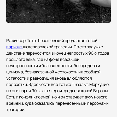
Режиссер Петр Шерешевский предлагает свой
вариант
шекспировской трагедии. По его задумке
действие переносится в конец непростых 90-х годов
прошлого века, где на фоне всеобщей
неустроенности и безнадежности, беспредела и
цинизма, безнаказанной жестокости и всеобщей
усталости и равнодушия вновь влюбляются
подростки. Здесь есть все тот же Тибальт, Меркуцио,
но они парни 90-х, а не герои средневековой Вероны.
Есть и конфликт семей, но и он отвечает духу нового
времени, куда оказались перенесенными персонажи
трагедии.