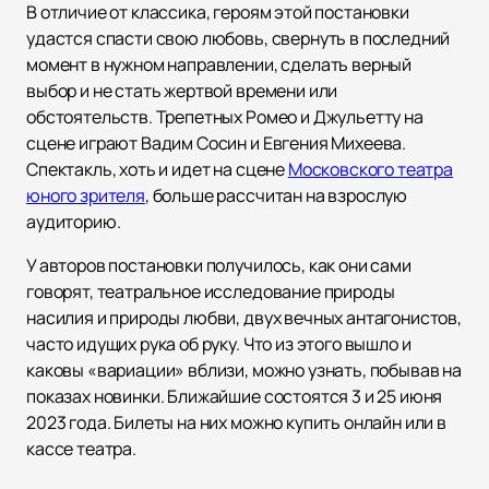
В отличие от классика, героям этой постановки
удастся спасти свою любовь, свернуть в последний
момент в нужном направлении, сделать верный
выбор и не стать жертвой времени или
обстоятельств. Трепетных Ромео и Джульетту на
сцене играют Вадим Сосин и Евгения Михеева.
Спектакль, хоть и идет на сцене
Московского театра
юного зрителя
, больше рассчитан на взрослую
аудиторию.
У авторов постановки получилось, как они сами
говорят, театральное исследование природы
насилия и природы любви, двух вечных антагонистов,
часто идущих рука об руку. Что из этого вышло и
каковы «вариации» вблизи, можно узнать, побывав на
показах новинки. Ближайшие состоятся 3 и 25 июня
2023 года. Билеты на них можно купить онлайн или в
кассе театра.