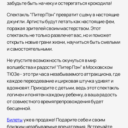
забудьте быть на чеку и остерегаться крокодила!
Спектакль "Питер Пэн" превратит сцену в настоящие
джунгли. Артисты будут летать как настоящие феи,
поражая зрителей своим мастерством. Этот
спектакль не только развлечет вас, но и поможет
открыть новые грани жизни, научиться быть смелыми
и самостоятельными.
Не упустите возможность окунуться в мир
волшебства и радости! "Питер Пэн" в Московском
ТЮЗе - это три часа незабываемого аттракциона, где
каждое переодевание и цирковая штучка удивят и
вдохновят. Приходите с детьми, ведь этот спектакль
логичен и понятен каждому ребенку, а ваша радость
от совместного времяпрепровождения будет
бесценной.
Билеты
уже в продаже! Подарите себе и своим
близким незабываемые впечатления. Встречайте