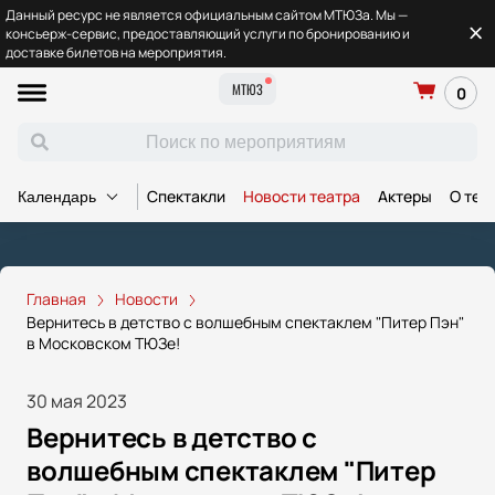
Данный ресурс не является официальным сайтом МТЮЗа. Мы —
консьерж-сервис, предоставляющий услуги по бронированию и
доставке билетов на мероприятия.
МТЮЗ
0
Спектакли
Новости театра
Актеры
О теа
Календарь
Главная
Новости
Вернитесь в детство с волшебным спектаклем "Питер Пэн"
в Московском ТЮЗе!
30 мая 2023
Вернитесь в детство с
волшебным спектаклем "Питер