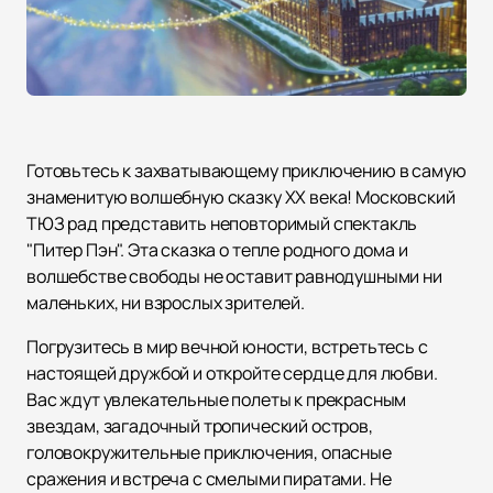
Готовьтесь к захватывающему приключению в самую
знаменитую волшебную сказку XX века! Московский
ТЮЗ рад представить неповторимый спектакль
"Питер Пэн". Эта сказка о тепле родного дома и
волшебстве свободы не оставит равнодушными ни
маленьких, ни взрослых зрителей.
Погрузитесь в мир вечной юности, встретьтесь с
настоящей дружбой и откройте сердце для любви.
Вас ждут увлекательные полеты к прекрасным
звездам, загадочный тропический остров,
головокружительные приключения, опасные
сражения и встреча с смелыми пиратами. Не