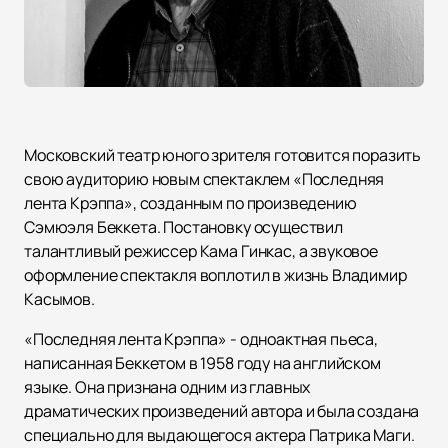
Московский театр юного зрителя готовится поразить
свою аудиторию новым спектаклем «Последняя
лента Крэппа», созданным по произведению
Сэмюэля Беккета. Постановку осуществил
талантливый режиссер Кама Гинкас, а звуковое
оформление спектакля воплотил в жизнь Владимир
Касымов.
«Последняя лента Крэппа» - одноактная пьеса,
написанная Беккетом в 1958 году на английском
языке. Она признана одним из главных
драматических произведений автора и была создана
специально для выдающегося актера Патрика Маги.