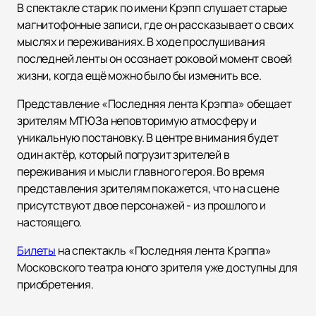
В спектакле старик по имени Крэпп слушает старые
магнитофонные записи, где он рассказывает о своих
мыслях и переживаниях. В ходе прослушивания
последней ленты он осознает роковой момент своей
жизни, когда ещё можно было бы изменить все.
Представление «Последняя лента Крэппа» обещает
зрителям МТЮЗа неповторимую атмосферу и
уникальную постановку. В центре внимания будет
один актёр, который погрузит зрителей в
переживания и мысли главного героя. Во время
представления зрителям покажется, что на сцене
присутствуют двое персонажей - из прошлого и
настоящего.
Билеты
на спектакль «Последняя лента Крэппа»
Московского театра юного зрителя уже доступны для
приобретения.