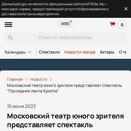
Данный ресурс не является официальным сайтом МТЮЗа. Мы —
консьерж-сервис, предоставляющий услуги по бронированию и
доставке билетов на мероприятия.
МТЮЗ
0
Спектакли
Новости театра
Актеры
О теа
Календарь
Главная
Новости
Московский театр юного зрителя представляет спектакль
"Последняя лента Крэппа"
15 июня 2023
Московский театр юного зрителя
представляет спектакль