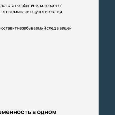
ает стать событием, которое не
твенные мысли и ощущение магии,
е оставит незабываемый след в вашей
еменность в одном