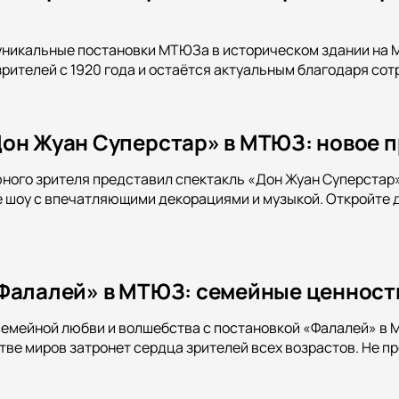
уникальные постановки МТЮЗа в историческом здании на М
рителей с 1920 года и остаётся актуальным благодаря со
он Жуан Суперстар» в МТЮЗ: новое 
ного зрителя представил спектакль «Дон Жуан Суперстар
 шоу с впечатляющими декорациями и музыкой. Откройте д
Фалалей» в МТЮЗ: семейные ценности
семейной любви и волшебства с постановкой «Фалалей» в М
тве миров затронет сердца зрителей всех возрастов. Не п