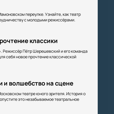
амоновском переулке. Узнайте, как театр
трудничеству с молодыми режиссёрами.
прочтение классики
». Режиссёр Пётр Шерешевский и его команда
ля себя новое прочтение классической
 и волшебство на сцене
осковском театре юного зрителя. История о
ропустите это незабываемое театральное