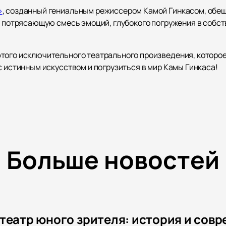
»
, созданный гениальным режиссером Камой Гинкасом, обещ
 в потрясающую смесь эмоций, глубокого погружения в собс
того исключительного театрального произведения, которо
с истинным искусством и погрузиться в мир Камы Гинкаса!
Больше новостей
театр юного зрителя: история и совр