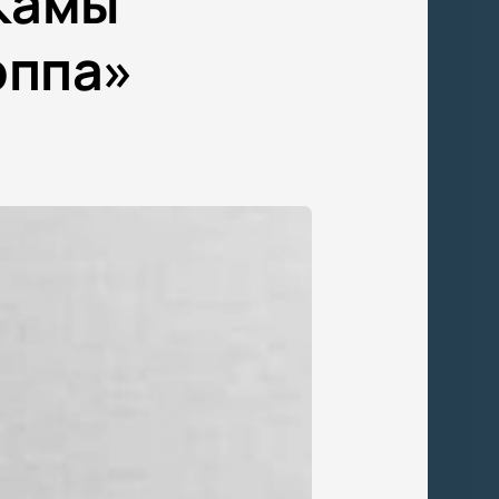
 Камы
эппа»