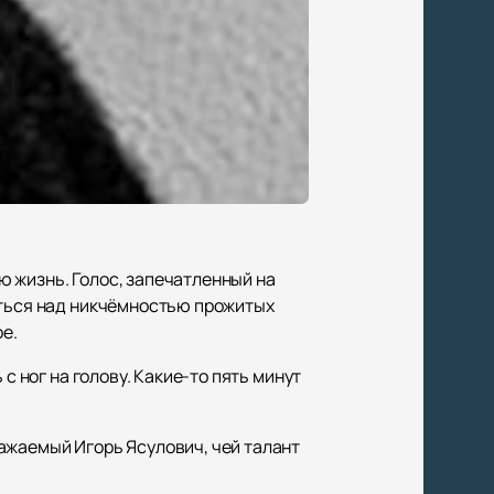
 жизнь. Голос, запечатленный на
аться над никчёмностью прожитых
ое.
с ног на голову. Какие-то пять минут
ажаемый Игорь Ясулович, чей талант