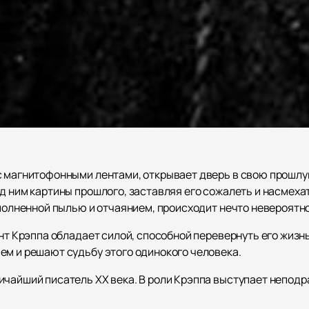
с магнитофонными лентами, открывает дверь в свою прошлую
ед ним картины прошлого, заставляя его сожалеть и насмех
аполненной пылью и отчаянием, происходит нечто невероятн
нт Крэппа обладает силой, способной перевернуть его жизнь 
ем и решают судьбу этого одинокого человека.
ичайший писатель ХХ века. В роли Крэппа выступает неподр