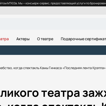
йтом МТЮЗа. Мы — консьерж-сервис, предоставляющий услуги по бронировани
еатра
Актеры
О театре
Подарочные сертифика
ебство, когда спектакль Камы Гинкаса «Последняя лента Крэппа» 
еликого театра за