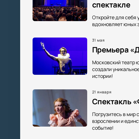
спектакле
Откройте для себя 
вдохновляет юных з
31 мая
Премьера «Д
Московский театр ю
создали уникальное
истории!
21 января
Спектакль «
Погрузитесь в мир 
взрослении и единс
событие!