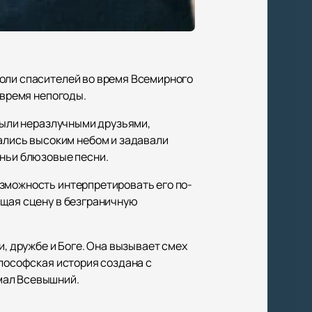
роли спасителей во время Всемирного
 время непогоды.
 были неразлучными друзьями,
лись высоким небом и задавали
иньи блюзовые песни.
озможность интерпретировать его по-
ащая сцену в безграничную
и, дружбе и Боге. Она вызывает смех
илософская история создана с
мал Всевышний.