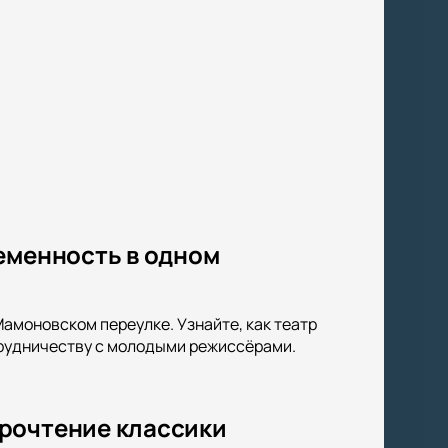
еменность в одном
амоновском переулке. Узнайте, как театр
трудничеству с молодыми режиссёрами.
прочтение классики