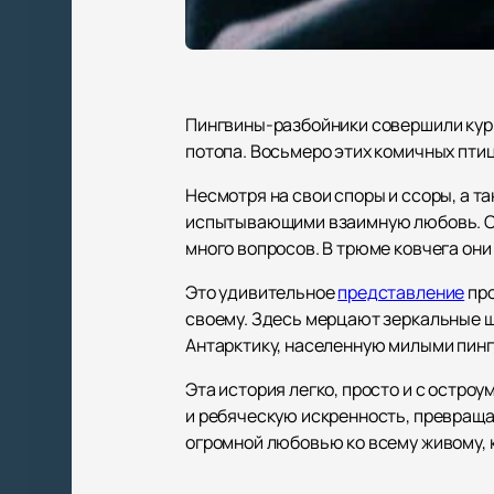
Пингвины-разбойники совершили курь
потопа. Восьмеро этих комичных птиц
Несмотря на свои споры и ссоры, а т
испытывающими взаимную любовь. Он
много вопросов. В трюме ковчега он
Это удивительное
представление
про
своему. Здесь мерцают зеркальные ш
Антарктику, населенную милыми пингв
Эта история легко, просто и с остро
и ребяческую искренность, превращая
огромной любовью ко всему живому,