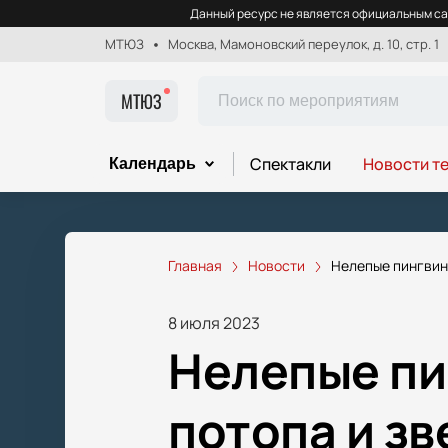
Данный ресурс не является официальным са
МТЮЗ
Москва, Мамоновский переулок, д. 10, стр. 1
МТЮЗ
Спектакли
Новости т
Календарь
Главная
Новости
Нелепые пингвин
8 июля 2023
Нелепые пи
потопа и з