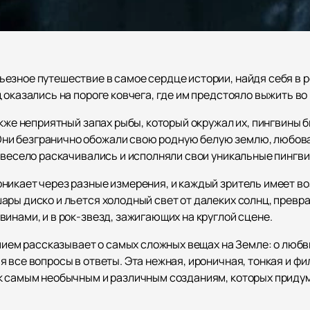
езное путешествие в самое сердце истории, найдя себя в 
 оказались на пороге ковчега, где им предстояло выжить во
акже неприятный запах рыбы, который окружал их, пингвины
и безгранично обожали свою родную белую землю, любова
и весело раскачивались и исполняли свои уникальные пингв
никает через разные измерения, и каждый зритель имеет в
ары диско и льется холодный свет от далеких солнц, превр
инами, и в рок-звезд, зажигающих на круглой сцене.
умием рассказывает о самых сложных вещах на Земле: о любв
 все вопросы в ответы. Эта нежная, ироничная, тонкая и ф
 к самым необычным и различным созданиям, которых приду