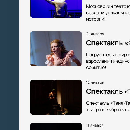
Московский театр ю
создали уникальное
истории!
21 января
Спектакль «
Погрузитесь в мир 
взрослении и единс
событие!
12 января
Спектакль «
Спектакль «Таня-Та
театра и выбрать п
11 января