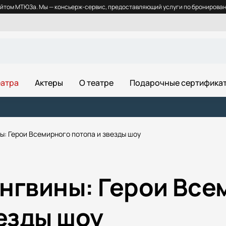
йтом МТЮЗа. Мы — консьерж-сервис, предоставляющий услуги по бронировани
еатра
Актеры
О театре
Подарочные сертифика
ы: Герои Всемирного потопа и звезды шоу
нгвины: Герои Все
везды шоу