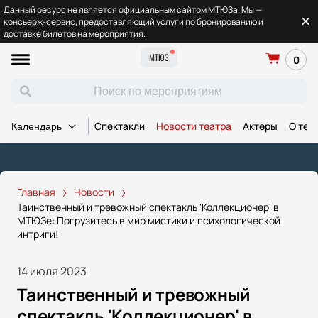
Данный ресурс не является официальным сайтом МТЮЗа. Мы —
консьерж-сервис, предоставляющий услуги по бронированию и
доставке билетов на мероприятия.
МТЮЗ
0
Спектакли
Новости театра
Актеры
О теа
Календарь
Главная
Новости
Таинственный и тревожный спектакль 'Коллекционер' в
МТЮЗе: Погрузитесь в мир мистики и психологической
интриги!
14 июля 2023
Таинственный и тревожный
спектакль 'Коллекционер' в