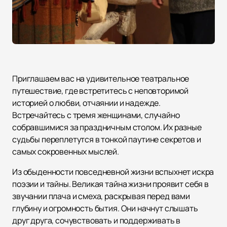
Приглашаем вас на удивительное театральное
путешествие, где встретитесь с неповторимой
историей о любви, отчаянии и надежде.
Встречайтесь с тремя женщинами, случайно
собравшимися за праздничным столом. Их разные
судьбы переплетутся в тонкой паутине секретов и
самых сокровенных мыслей.
Из обыденности повседневной жизни вспыхнет искра
поэзии и тайны. Великая тайна жизни проявит себя в
звучании плача и смеха, раскрывая перед вами
глубину и огромность бытия. Они начнут слышать
друг друга, сочувствовать и поддерживать в