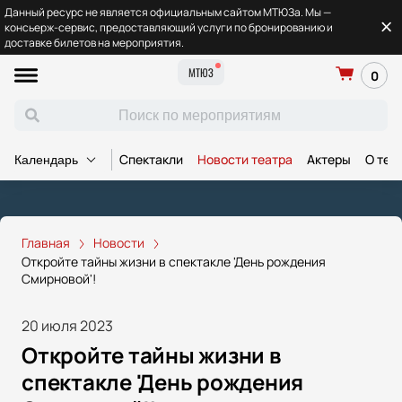
Данный ресурс не является официальным сайтом МТЮЗа. Мы —
консьерж-сервис, предоставляющий услуги по бронированию и
доставке билетов на мероприятия.
МТЮЗ
0
Спектакли
Новости театра
Актеры
О теа
Календарь
Главная
Новости
Откройте тайны жизни в спектакле 'День рождения
Смирновой'!
20 июля 2023
Откройте тайны жизни в
спектакле 'День рождения