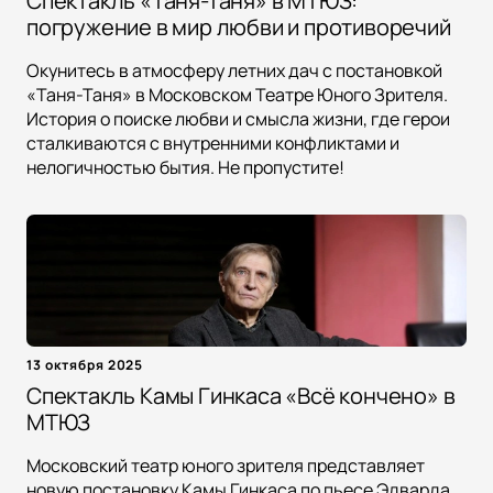
Спектакль «Таня-Таня» в МТЮЗ:
погружение в мир любви и противоречий
Окунитесь в атмосферу летних дач с постановкой
«Таня-Таня» в Московском Театре Юного Зрителя.
История о поиске любви и смысла жизни, где герои
сталкиваются с внутренними конфликтами и
нелогичностью бытия. Не пропустите!
13 октября 2025
Спектакль Камы Гинкаса «Всё кончено» в
МТЮЗ
Московский театр юного зрителя представляет
новую постановку Камы Гинкаса по пьесе Эдварда