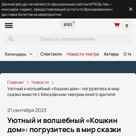
Данный ресурс не является официальным сайтом МТЮЗа. Мы —
консьерж-сервис, предоставляющий услуги по бронированию и
доставке билетов на мероприятия.
МТЮЗ
0
Спектакли
Новости театра
Актеры
О теа
Календарь
Главная
Новости
Уютный и волшебный «Кошкин дом»: погрузитесь в мир
сказки вместе с Московским театром юного зрителя
21 сентября 2023
Уютный и волшебный «Кошкин
дом»: погрузитесь в мир сказки