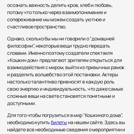
осознать важность делить кров, хлеб и любовь,
потому что только через взаимопонимание и
сопереживание мы можем создать уютное и
счастливое пространство.
Однако, сколько бы мы ни говорили о "домашней
философии", некоторые вещи трудно передать
словами. Именно поэтому создатели спектакля
«Кошкин дом» предлагают зрителям открыться для
взаимодействия с миром, выйти из привычных рамок
и разделить волшебство этой постановки. Актеры
настолько талантливо привносят в каждую роль
свою энергию и индивидуальность, что даже самые
сложные вещи на свете становятся понятными и
доступными.
Для того чтобы погрузиться в мир "Кошкиного дома",
необходимо купить
билеты
на нашем сайте. Здесь вы
найдете все необходимые сведения о мероприятии и