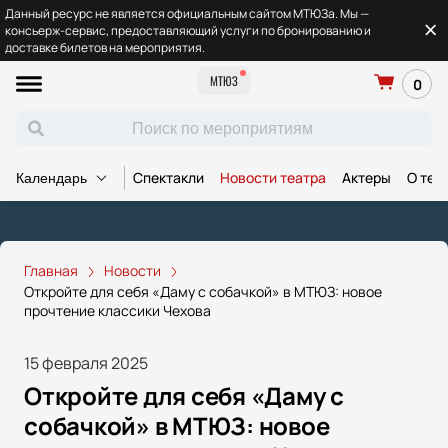
Данный ресурс не является официальным сайтом МТЮЗа. Мы —
консьерж-сервис, предоставляющий услуги по бронированию и
доставке билетов на мероприятия.
МТЮЗ
0
Спектакли
Новости театра
Актеры
О теа
Календарь
Главная
Новости
Откройте для себя «Даму с собачкой» в МТЮЗ: новое
прочтение классики Чехова
15 февраля 2025
Откройте для себя «Даму с
собачкой» в МТЮЗ: новое