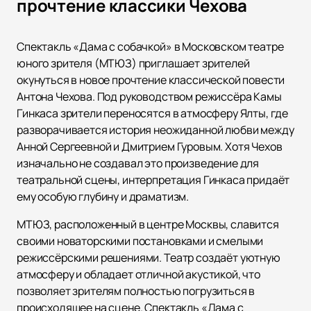
прочтение классики Чехова
Спектакль «Дама с собачкой» в Московском театре
юного зрителя (МТЮЗ) приглашает зрителей
окунуться в новое прочтение классической повести
Антона Чехова. Под руководством режиссёра Камы
Гинкаса зрители переносятся в атмосферу Ялты, где
разворачивается история неожиданной любви между
Анной Сергеевной и Дмитрием Гуровым. Хотя Чехов
изначально не создавал это произведение для
театральной сцены, интерпретация Гинкаса придаёт
ему особую глубину и драматизм.
МТЮЗ, расположенный в центре Москвы, славится
своими новаторскими постановками и смелыми
режиссёрскими решениями. Театр создаёт уютную
атмосферу и обладает отличной акустикой, что
позволяет зрителям полностью погрузиться в
происходящее на сцене. Спектакль «Дама с