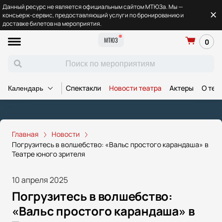
Данный ресурс не является официальным сайтом МТЮЗа. Мы —
консьерж-сервис, предоставляющий услуги по бронированию и
доставке билетов на мероприятия.
МТЮЗ
0
Спектакли
Новости театра
Актеры
О теа
Календарь
Главная
Новости
Погрузитесь в волшебство: «Вальс простого карандаша» в
Театре юного зрителя
10 апреля 2025
Погрузитесь в волшебство:
«Вальс простого карандаша» в