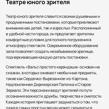
Театре юного зрителя
Театр юного зрителя славится своими душевными и
продуманными постановками, которые привлекают
внимание как детей, так и взрослых. Расположенный
в удобной части города, он предлагает зрителям
комфортные условия для полного погружения в
атмосферу спектакля. Современное оборудование
зала позволяет создать незабываемое зрелище,
подчеркивающее каждую деталь постановки.
Спектакль «Вальс простого карандаша» основан на
сказках, в которых оживают необычные предметы,
такие как Сердечко-Вырезанное-из-Картона,
Надломленная Дирижерская Палочка и Старое
Зеркало. Эти персонажи ведут зрителей по пути
осознания важности дружбы, творчества и смелости.
Каждая история приглашает задуматься о том, что
даже в самых простых вещах может скрываться