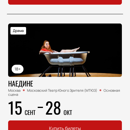
Драма
18+
НАЕДИНЕ
Москва
Московский Театр Юного Зрителя (МТЮЗ)
Основная
сцена
15
28
СЕНТ
ОКТ
Купить билеты