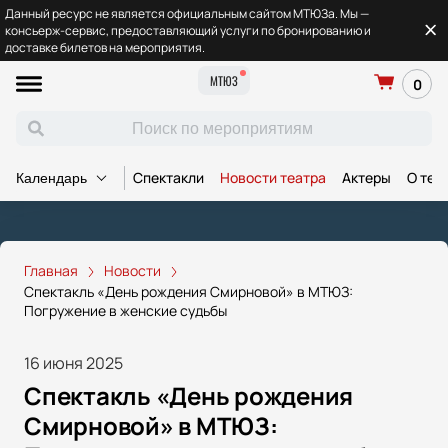
Данный ресурс не является официальным сайтом МТЮЗа. Мы —
консьерж-сервис, предоставляющий услуги по бронированию и
доставке билетов на мероприятия.
МТЮЗ
0
Спектакли
Новости театра
Актеры
О теа
Календарь
Главная
Новости
Спектакль «День рождения Смирновой» в МТЮЗ:
Погружение в женские судьбы
16 июня 2025
Спектакль «День рождения
Смирновой» в МТЮЗ: