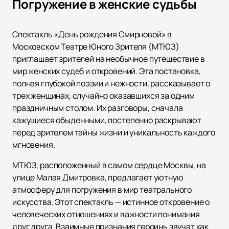
Погружение в женские судьбы
Спектакль «День рождения Смирновой» в
Московском Театре Юного Зрителя (МТЮЗ)
приглашает зрителей на необычное путешествие в
мир женских судеб и откровений. Эта постановка,
полная глубокой поэзии и нежности, рассказывает о
трех женщинах, случайно оказавшихся за одним
праздничным столом. Их разговоры, сначала
кажущиеся обыденными, постепенно раскрывают
перед зрителем тайны жизни и уникальность каждого
мгновения.
МТЮЗ, расположенный в самом сердце Москвы, на
улице Малая Дмитровка, предлагает уютную
атмосферу для погружения в мир театрального
искусства. Этот спектакль — истинное откровение о
человеческих отношениях и важности понимания
друг друга. Взаимные признания героинь звучат как